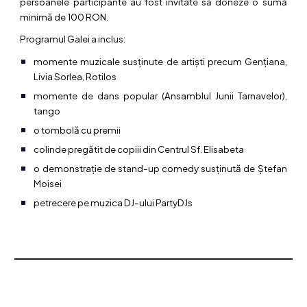
persoanele participante au fost invitate să doneze o sumă
minimă de 100 RON.
Programul Galei a inclus:
momente muzicale susținute de artiști precum Gențiana,
Livia Sorlea, Rotilos
momente de dans popular (Ansamblul Junii Tarnavelor),
tango
o tombolă cu premii
colinde pregătit de copiii din Centrul Sf. Elisabeta
o demonstrație de stand-up comedy susținută de Ștefan
Moisei
petrecere pe muzica DJ-ului PartyDJs