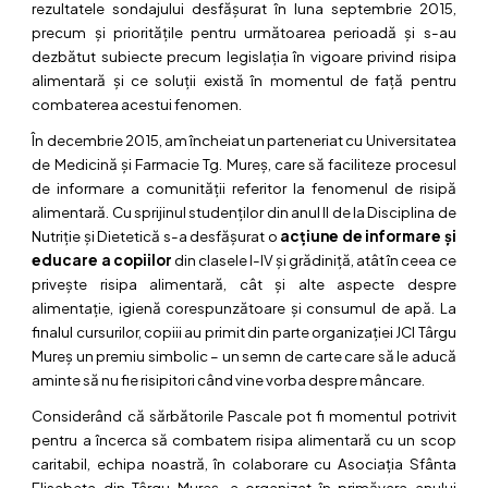
rezultatele sondajului desfășurat în luna septembrie 2015,
precum și prioritățile pentru următoarea perioadă și s-au
dezbătut subiecte precum legislația în vigoare privind risipa
alimentară și ce soluții există în momentul de față pentru
combaterea acestui fenomen.
În decembrie 2015, am încheiat un parteneriat cu Universitatea
de Medicină și Farmacie Tg. Mureș, care să faciliteze procesul
de informare a comunității referitor la fenomenul de risipă
alimentară. Cu sprijinul studenților din anul II de la Disciplina de
Nutriție și Dietetică s-a desfășurat o
acțiune de informare și
educare a copiilor
din clasele I-IV și grădiniță, atât în ceea ce
privește risipa alimentară, cât și alte aspecte despre
alimentație, igienă corespunzătoare și consumul de apă. La
finalul cursurilor, copiii au primit din parte organizației JCI Târgu
Mureș un premiu simbolic – un semn de carte care să le aducă
aminte să nu fie risipitori când vine vorba despre mâncare.
Considerând că sărbătorile Pascale pot fi momentul potrivit
pentru a încerca să combatem risipa alimentară cu un scop
caritabil, echipa noastră, în colaborare cu Asociația Sfânta
Elisabeta din Târgu-Mureș, a organizat în primăvara anului