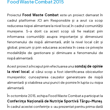
Food Waste Combat 2015
Proiectul
Food Waste Combat
este un proiect demarat în
cadrul platformei JCI am Responsible și a avut ca scop
reducerea risipei alimentare la nivel local, în cadrul comunității
mureșene. S-a dorit ca acest scop să fie realizat prin
informarea comunității asupra importanței și dimensiunii
fenomenului de risipă alimentară, atât la nivel local cât și
global, precum și prin educarea acesteia în ceea ce privește
modalitățile de gestionare și diminuare a fenomenului de
risipă alimentară.
Acest proiect a început prin efectuarea unui
sondaj de opinie
la nivel local
, al cărui scop a fost identificarea obiceiurilor
mureșenilor, cunoașterea cauzelor generatoare de risipă
alimentară și stabilirea unui punct de pornire în lupta cu risipa
alimentară.
În octombrie 2015, echipa Food Waste Combat a participat la
Conferința Națională de Nutriție Sportivă Târgu-Mureș
.
În cadrul acestei conferințe s-au prezentat pentru prima dată