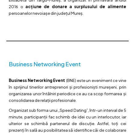
2016 o
acțiune de donare a surplusului de alimente
persoanelor nevoiașe din județul Mureș.
Business Networking Event
Business Networking Event
(BNE) este un eveniment ce vine
în sprijinul tinerilor antreprenori și profesioniști mureșeni, prin
organizarea unor întâlniri periodice ce au ca scop formarea și
consolidarea de relații profesionale.
Organizat sub forma unui „Speed Dating”, într-un interval de 5
minute, participanții fac schimb de idei cu un interlocutor, iar
ulterior se schimbă partenerul de discuție. Astfel, toți cei
prezenți în sală au posibilitatea să identifice căi de colaborare