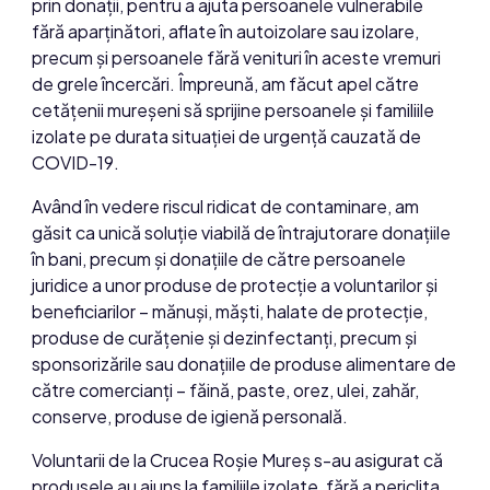
prin donații, pentru a ajuta persoanele vulnerabile
fără aparținători, aflate în autoizolare sau izolare,
precum și persoanele fără venituri în aceste vremuri
de grele încercări. Împreună, am făcut apel către
cetățenii mureșeni să sprijine persoanele și familiile
izolate pe durata situației de urgență cauzată de
COVID-19.
Având în vedere riscul ridicat de contaminare, am
găsit ca unică soluție viabilă de întrajutorare donațiile
în bani, precum și donațiile de către persoanele
juridice a unor produse de protecție a voluntarilor și
beneficiarilor – mănuși, măști, halate de protecție,
produse de curățenie și dezinfectanți, precum și
sponsorizările sau donațiile de produse alimentare de
către comercianți – făină, paste, orez, ulei, zahăr,
conserve, produse de igienă personală.
Voluntarii de la Crucea Roșie Mureș s-au asigurat că
produsele au ajuns la familiile izolate, fără a periclita